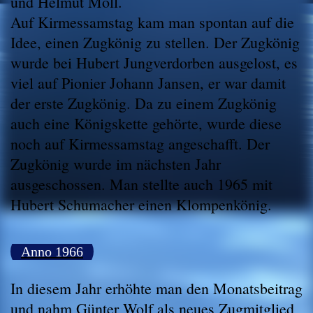
und Helmut Moll.
Auf Kirmessamstag kam man spontan auf die
Idee, einen Zugkönig zu stellen. Der Zugkönig
wurde bei Hubert Jungverdorben ausgelost, es
viel auf Pionier Johann Jansen, er war damit
der erste Zugkönig. Da zu einem Zugkönig
auch eine Königskette gehörte, wurde diese
noch auf Kirmessamstag angeschafft. Der
Zugkönig wurde im nächsten Jahr
ausgeschossen. Man stellte auch 1965 mit
Hubert Schumacher einen Klompenkönig.
Anno 1966
In diesem Jahr erhöhte man den Monatsbeitrag
und nahm Günter Wolf als neues Zugmitglied