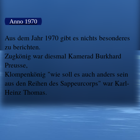
Anno 1970
Aus dem Jahr 1970 gibt es nichts besonderes
zu berichten.
Zugkönig war diesmal Kamerad Burkhard
Preusse,
Klompenkönig "wie soll es auch anders sein
aus den Reihen des Sappeurcorps" war Karl-
Heinz Thomas.