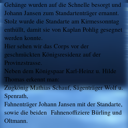
Gehänge wurden auf die Schnelle besorgt und
Johann Jansen zum Standartenträger ernannt.
Stolz wurde die Standarte am Kirmessonntag
enthüllt, damit sie von Kaplan Pohlig gesegnet
werden konnte.
Hier sehen wir das Corps vor der
geschmückten Königsresidenz auf der
Provinzstrasse.
Neben dem Königspaar Karl-Heinz u. Hilde
Thomas erkennt man:
Zugkönig Mathias Schauf, Sägenträger Wolf u.
Spenrath,
Fahnenträger Johann Jansen mit der Standarte,
sowie die beiden Fahnenoffiziere Bürling und
Oltmann.