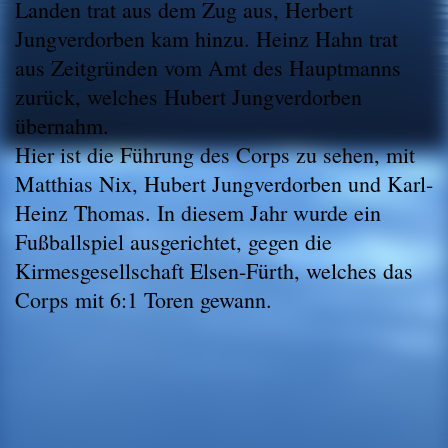
Landen trat aus dem Zug aus, Herbert
Jungverdorben kam hinzu. Heinz Hahn trat
aus Zeitgründen vom Amt des Hauptmanns
zurück, welches Hubert Jungverdorben
übernahm.
Hier ist die Führung des Corps zu sehen, mit
Matthias Nix, Hubert Jungverdorben und Karl-
Heinz Thomas. In diesem Jahr wurde ein
Fußballspiel ausgerichtet, gegen die
Kirmesgesellschaft Elsen-Fürth, welches das
Corps mit 6:1 Toren gewann.