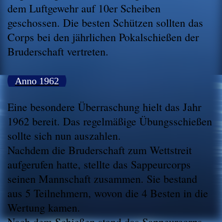
dem Luftgewehr auf 10er Scheiben
geschossen. Die besten Schützen sollten das
Corps bei den jährlichen Pokalschießen der
Bruderschaft vertreten.
Anno 1962
Eine besondere Überraschung hielt das Jahr
1962 bereit. Das regelmäßige Übungsschießen
sollte sich nun auszahlen.
Nachdem die Bruderschaft zum Wettstreit
aufgerufen hatte, stellte das Sappeurcorps
seinen Mannschaft zusammen. Sie bestand
aus 5 Teilnehmern, wovon die 4 Besten in die
Wertung kamen.
Nach dem Schießen stand das Sappeurcorps